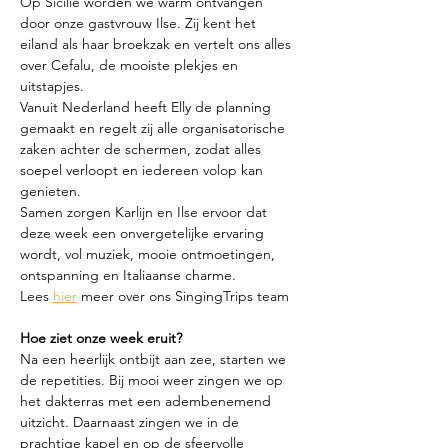
Op Sicilië worden we warm ontvangen 
door onze gastvrouw Ilse. Zij kent het 
eiland als haar broekzak en vertelt ons alles 
over Cefalu, de mooiste plekjes en 
uitstapjes.
Vanuit Nederland heeft Elly de planning 
gemaakt en regelt zij alle organisatorische 
zaken achter de schermen, zodat alles 
soepel verloopt en iedereen volop kan 
genieten.
Samen zorgen Karlijn en Ilse ervoor dat 
deze week een onvergetelijke ervaring 
wordt, vol muziek, mooie ontmoetingen, 
ontspanning en Italiaanse charme.
Lees 
hier
 meer over ons SingingTrips team
Hoe ziet onze week eruit?
Na een heerlijk ontbijt aan zee, starten we 
de repetities. Bij mooi weer zingen we op 
het dakterras met een adembenemend 
uitzicht. Daarnaast zingen we in de 
prachtige kapel en op de sfeervolle 