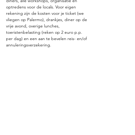
diners, alle workshops, organisatie en 
optredens voor de locals. Voor eigen 
rekening zijn de kosten voor je ticket (we 
vliegen op Palermo), drankjes, diner op de 
vrije avond, overige lunches, 
toeristenbelasting (reken op 2 euro p.p. 
per dag) en een aan te bevelen reis- en/of 
annuleringsverzekering. 
Zodra we genoeg aanmeldingen hebben 
geven we je de gegevens door van de 
door ons gekozen vlucht. Je bent vrij om 
een andere vlucht te kiezen en/of te 
verlengen. In dat geval betaal je de 
transferkosten van en/of naar de luchthaven 
zelf.
*Deze prijs is op basis van gebruik van een 
tweepersoonskamer. Indien nog 
beschikbaar kun je een eenpersoonskamer 
aanvragen met een meerprijs van €225,-