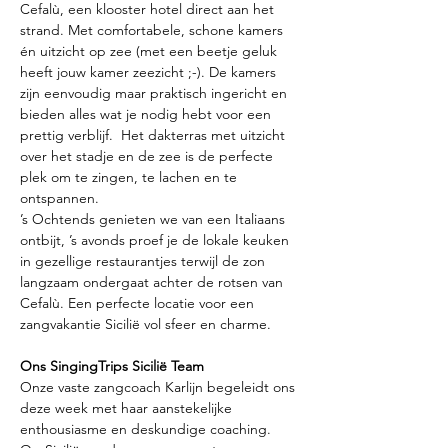
Cefalù, een klooster hotel direct aan het 
strand. Met comfortabele, schone kamers 
én uitzicht op zee (met een beetje geluk 
heeft jouw kamer zeezicht ;-). De kamers 
zijn eenvoudig maar praktisch ingericht en 
bieden alles wat je nodig hebt voor een 
prettig verblijf.  Het dakterras met uitzicht 
over het stadje en de zee is de perfecte 
plek om te zingen, te lachen en te 
ontspannen.
’s Ochtends genieten we van een Italiaans 
ontbijt, ’s avonds proef je de lokale keuken 
in gezellige restaurantjes terwijl de zon 
langzaam ondergaat achter de rotsen van 
Cefalù. Een perfecte locatie voor een 
zangvakantie Sicilië vol sfeer en charme.
Ons SingingTrips Sicilië Team
Onze vaste zangcoach Karlijn begeleidt ons 
deze week met haar aanstekelijke 
enthousiasme en deskundige coaching. 