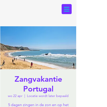
Zangvakantie
Portugal
wo 22 apr
  |  
Locatie wordt later bepaald
5 dagen zingen in de zon en op het