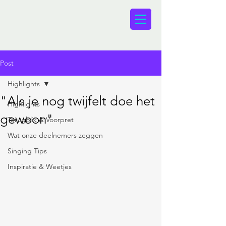
Post
Highlights
"Als je nog twijfelt doe het
Highlights
gewoon"
Terugblik & Voorpret
Wat onze deelnemers zeggen
Singing Tips
Inspiratie & Weetjes