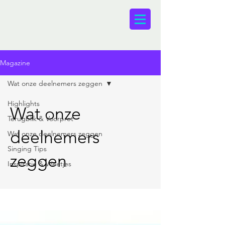
Magazine
Wat onze deelnemers zeggen
Highlights
Wat onze
Terugblik & Voorpret
deelnemers
Wat onze deelnemers zeggen
Singing Tips
zeggen
Inspiratie & Weetjes