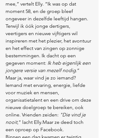
mee,” vertelt Elly. “Ik was op dat 
moment 58, en de groep bleef 
ongeveer in dezelfde leeftijd hangen. 
Terwijl ik óók jonge dertigers, 
veertigers en nieuwe vijftigers wil 
inspireren met het plezier, het avontuur 
en het effect van zingen op zonnige 
bestemmingen. Ik dacht op een 
gegeven moment: 
Ik heb eigenlijk een 
jongere versie van mezelf nodig.
”
Maar ja, waar vind je zo iemand?
Iemand met ervaring, energie, liefde 
voor muziek en mensen, 
organisatietalent en een drive om deze 
nieuwe doelgroep te bereiken, ook 
online. Vrienden zeiden:
 "Die vind je 
nooit
,” lacht Elly.Maar ze deed toch 
een oproep op Facebook.
Binnen een dag kwamen er twintig 