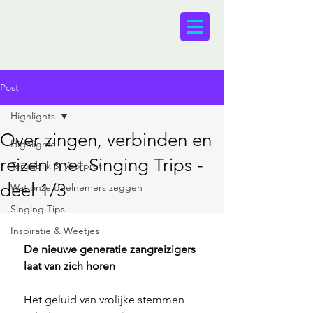
Post
Highlights
Over zingen, verbinden en
Highlights
reizen met Singing Trips -
Terugblik & Voorpret
deel 1/3
Wat onze deelnemers zeggen
Singing Tips
Inspiratie & Weetjes
De nieuwe generatie zangreizigers 
laat van zich horen
Het geluid van vrolijke stemmen 