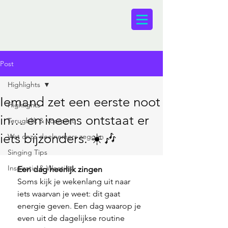
Post
Highlights
Iemand zet een eerste noot
Highlights
in… en ineens ontstaat er
Terugblik & Voorpret
iets bijzonders. ☀️🎶
Wat onze deelnemers zeggen
Singing Tips
Inspiratie & Weetjes
Een dag heerlijk zingen
Soms kijk je wekenlang uit naar 
iets waarvan je weet: dit gaat 
energie geven. Een dag waarop je 
even uit de dagelijkse routine 