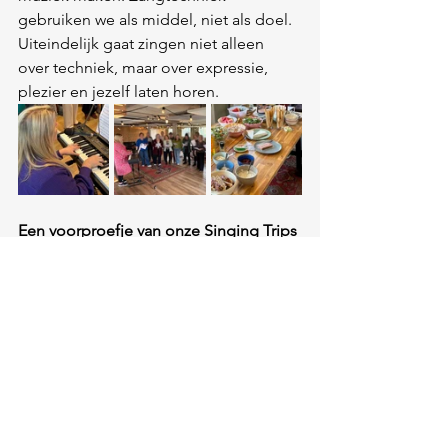
gebruiken we als middel, niet als doel. 
Uiteindelijk gaat zingen niet alleen 
over techniek, maar over expressie, 
plezier en jezelf laten horen.
Een voorproefje van onze Singing Trips
Een workshopdag voelt een beetje als 
een mini Singing Trip: een 
inspirerende dag waarin muziek, 
plezier en ontmoeting samenkomen.
Tussen de zangsessies door hebben 
we ruimte voor een heerlijke lunch, 
even op adem komen op het 
boerenerf of een korte wandeling.
Bij Singing Trips geloven we dat zingen 